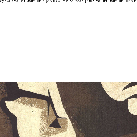
ť vykonávané dôsledne a poctivo. Ak sa však používa nedôsledne, môže p