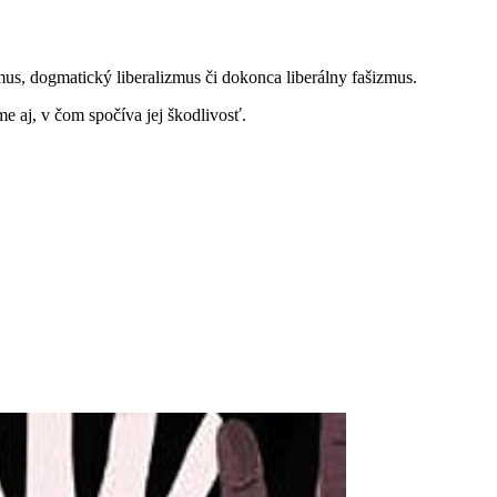
zmus, dogmatický liberalizmus či dokonca liberálny fašizmus.
me aj, v čom spočíva jej škodlivosť.