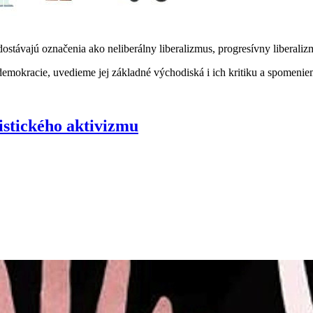
dostávajú označenia ako neliberálny liberalizmus, progresívny liberali
j demokracie, uvedieme jej základné východiská i ich kritiku a spomenie
istického aktivizmu