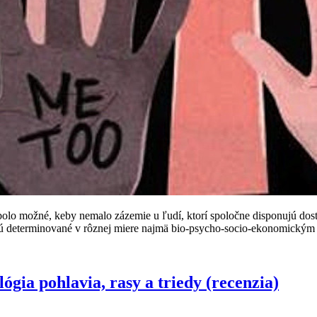
olo možné, keby nemalo zázemie u ľudí, ktorí spoločne disponujú dosta
 sú determinované v rôznej miere najmä bio-psycho-socio-ekonomickým
gia pohlavia, rasy a triedy (recenzia)