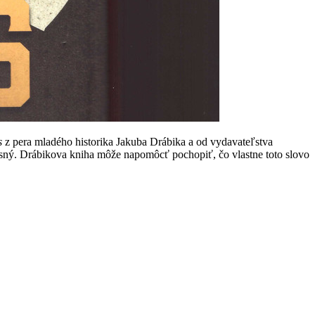
s
z pera mladého historika Jakuba Drábika a od vydavateľstva
sný. Drábikova kniha môže napomôcť pochopiť, čo vlastne toto slovo