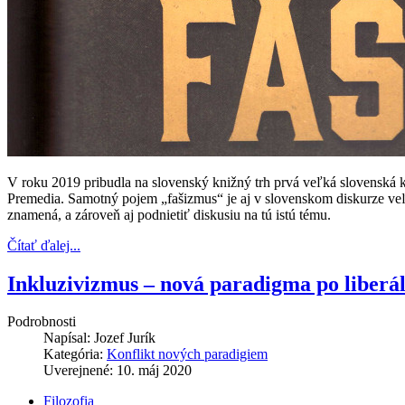
V roku 2019 pribudla na slovenský knižný trh prvá veľká slovensk
Premedia. Samotný pojem „fašizmus“ je aj v slovenskom diskurze ve
znamená, a zároveň aj podnietiť diskusiu na tú istú tému.
Čítať ďalej...
Inkluzivizmus – nová paradigma po liberá
Podrobnosti
Napísal:
Jozef Jurík
Kategória:
Konflikt nových paradigiem
Uverejnené: 10. máj 2020
Filozofia