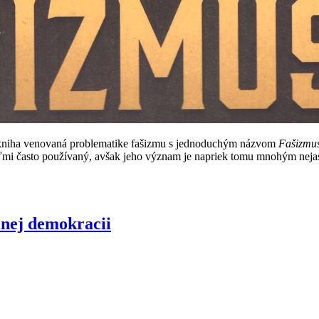
á kniha venovaná problematike fašizmu s jednoduchým názvom
Fašizmu
ľmi často používaný, avšak jeho význam je napriek tomu mnohým neja
lnej demokracii