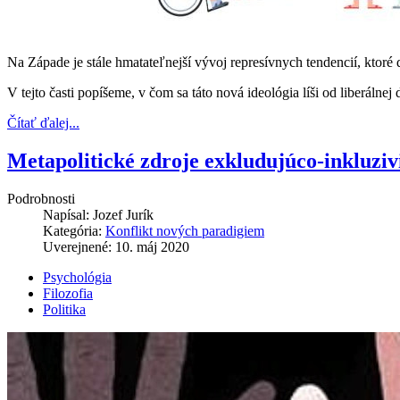
Na Západe je stále hmatateľnejší vývoj represívnych tendencií, ktoré 
V tejto časti popíšeme, v čom sa táto nová ideológia líši od liberálne
Čítať ďalej...
Metapolitické zdroje exkludujúco-inkluziv
Podrobnosti
Napísal:
Jozef Jurík
Kategória:
Konflikt nových paradigiem
Uverejnené: 10. máj 2020
Psychológia
Filozofia
Politika