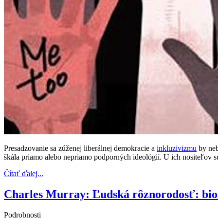
Presadzovanie sa zúženej liberálnej demokracie a
inkluzivizmu
by neb
škála priamo alebo nepriamo podporných ideológií. U ich nositeľov
Čítať ďalej...
Charles Murray: Ľudská rôznorodosť: bioló
Podrobnosti