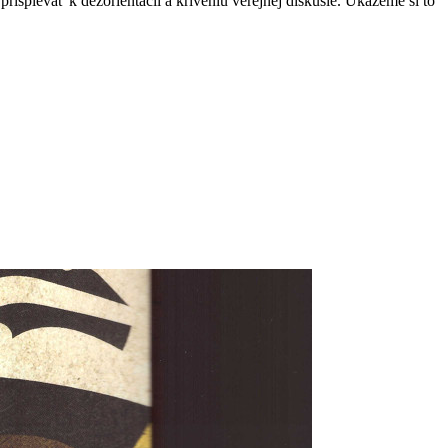
rispievať k dezorientácii a kriveniu verejnej diskusie. Ukážeme si to