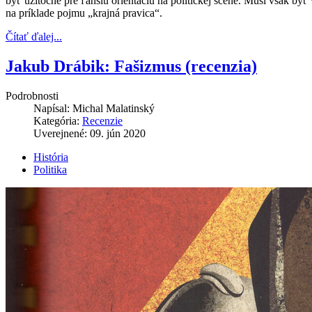
byť užitočné pre ľahšiu orientáciu na politickej scéne. Musí však by
na príklade pojmu „krajná pravica“.
Čítať ďalej...
Jakub Drábik: Fašizmus (recenzia)
Podrobnosti
Napísal:
Michal Malatinský
Kategória:
Recenzie
Uverejnené: 09. jún 2020
História
Politika