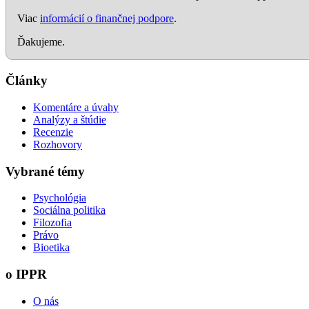
Viac
informácií o finančnej podpore
.
Ďakujeme.
Články
Komentáre a úvahy
Analýzy a štúdie
Recenzie
Rozhovory
Vybrané témy
Psychológia
Sociálna politika
Filozofia
Právo
Bioetika
o IPPR
O nás