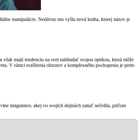
álne manipulácie. Nedávno mu vyšla nová kniha, ktorej názov je
hu však majú tendenciu na svet nahliadať svojou optikou, ktorá môže
sveta. V rámci rozšírenia obzorov a komplexného pochopenia je preto
lne imigrantov, akej vo svojich dejinách zatiaľ nečelila, pričom