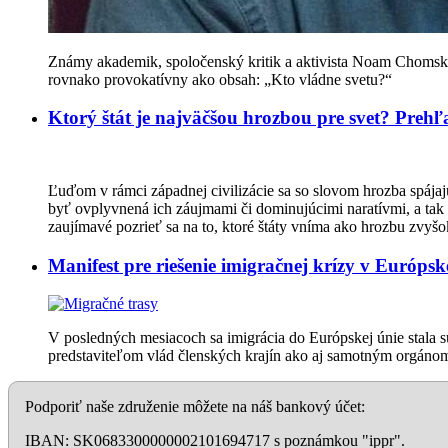
Známy akademik, spoločenský kritik a aktivista Noam Chomsky
rovnako provokatívny ako obsah: „Kto vládne svetu?“
Ktorý štát je najväčšou hrozbou pre svet? Preh
Ľuďom v rámci západnej civilizácie sa so slovom hrozba spájajú
byť ovplyvnená ich záujmami či dominujúcimi naratívmi, a tak 
zaujímavé pozrieť sa na to, ktoré štáty vníma ako hrozbu zvyšo
Manifest pre riešenie imigračnej krízy v Európsk
V posledných mesiacoch sa imigrácia do Európskej únie stala su
predstaviteľom vlád členských krajín ako aj samotným orgáno
Podporiť naše združenie môžete na náš bankový účet:
IBAN: SK0683300000002101694717 s poznámkou "ippr".