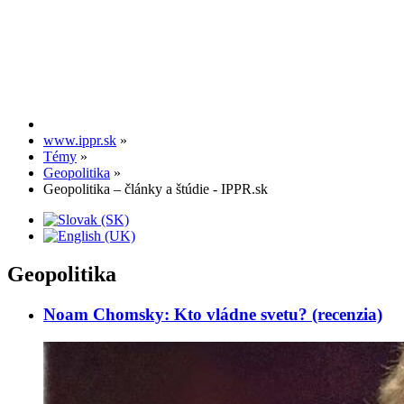
www.ippr.sk
»
Témy
»
Geopolitika
»
Geopolitika – články a štúdie - IPPR.sk
Geopolitika
Noam Chomsky: Kto vládne svetu? (recenzia)