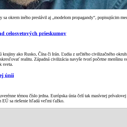
 sa okrem iného preslávil aj „modelom propagandy“, popisujúcim medi
ľad celosvetových prieskumov
 krajiny ako Rusko, Čína či Irán. Ľudia z určitého civilizačného okru
skresľovať realitu. Západná civilizácia navyše tvorí početne menšinu 
k sveta.
ej únii
verénne témou číslo jedna. Európska únia čelí tak masívnej prívalovej v
m EÚ sa riešenie hľadá veľmi ťažko.