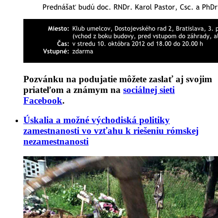
Pozvánku na podujatie môžete zaslať aj svojim
priateľom a známym na
sociálnej sieti
Facebook
.
Úskalia a možné východiská politiky
zamestnanosti vo vzťahu k riešeniu rómskej
nezamestnanosti