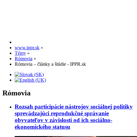
www.ippr.sk
»
Témy
»
Rómovia
»
Rómovia – články a štúdie - IPPR.sk
Rómovia
Rozsah participácie nástrojov sociálnej politiky
sprevádzajúci reprodukčné správanie
obyvateľov v závislosti od ich sociálno-
ekonomického statusu