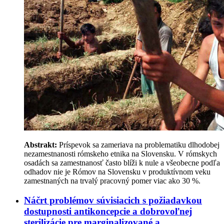
Abstrakt:
Príspevok sa zameriava na problematiku dlhodobej
nezamestnanosti rómskeho etnika na Slovensku. V rómskych
osadách sa zamestnanosť často blíži k nule a všeobecne podľa
odhadov nie je Rómov na Slovensku v produktívnom veku
zamestnaných na trvalý pracovný pomer viac ako 30 %.
Náčrt problémov súvisiacich s požiadavkou
dostupnosti antikoncepcie a dobrovoľnej
sterilizácie pre marginalizované a