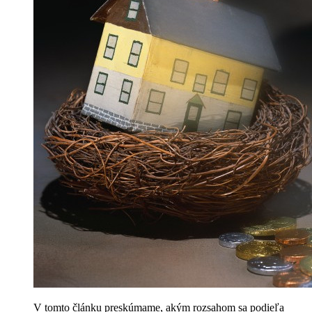
V tomto článku preskúmame, akým rozsahom sa podieľa