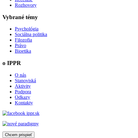
Rozhovory
Vybrané témy
Psychológia
Sociálna politika
Filozofia
Právo
Bioetika
o IPPR
O nás
Stanoviská
Aktivity
Podpora
Odkazy
Kontakty
Chcem prispieť