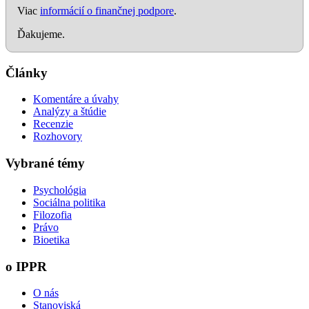
Viac
informácií o finančnej podpore
.
Ďakujeme.
Články
Komentáre a úvahy
Analýzy a štúdie
Recenzie
Rozhovory
Vybrané témy
Psychológia
Sociálna politika
Filozofia
Právo
Bioetika
o IPPR
O nás
Stanoviská