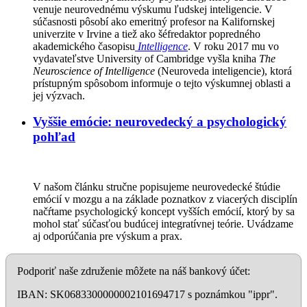
venuje neurovednému výskumu ľudskej inteligencie. V
súčasnosti pôsobí ako emeritný profesor na Kalifornskej
univerzite v Irvine a tiež ako šéfredaktor popredného
akademického časopisu
Intelligence
. V roku 2017 mu vo
vydavateľstve University of Cambridge vyšla kniha
The
Neuroscience of Intelligence
(Neuroveda inteligencie), ktorá
prístupným spôsobom informuje o tejto výskumnej oblasti a
jej výzvach.
Vyššie emócie: neurovedecký a psychologický
pohľad
V našom článku stručne popisujeme neurovedecké štúdie
emócií v mozgu a na základe poznatkov z viacerých disciplín
načŕtame psychologický koncept vyšších emócií, ktorý by sa
mohol stať súčasťou budúcej integratívnej teórie. Uvádzame
aj odporúčania pre výskum a prax.
Podporiť naše združenie môžete na náš bankový účet:
IBAN: SK0683300000002101694717 s poznámkou "ippr".