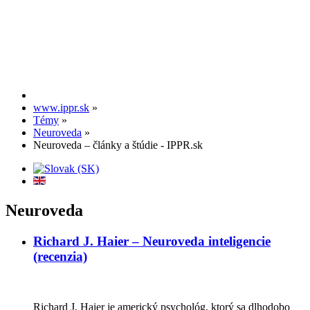
www.ippr.sk
»
Témy
»
Neuroveda
»
Neuroveda – články a štúdie - IPPR.sk
Neuroveda
Richard J. Haier – Neuroveda inteligencie
(recenzia)
Richard J. Haier je americký psychológ, ktorý sa dlhodobo